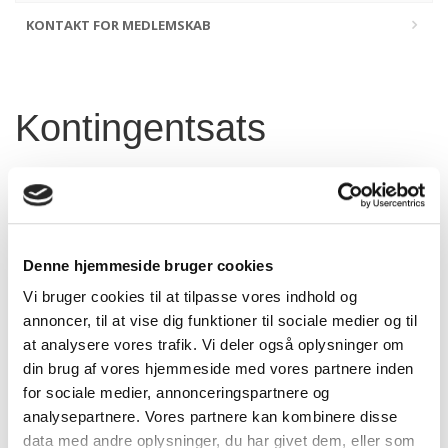
KONTAKT FOR MEDLEMSKAB
Kontingentsats
Som medlem af Fotobranchen betales et årligt kontingent –
Detailmedlem Kr. 2.200 og Leverandørmedlem kr. 5.500.
Derudover er medlemmer af Fotobranchen forpligtiget til at
Denne hjemmeside bruger cookies
betale det til enhver tid fastsatte kontingent og øvrige
bidrag til Dansk Erhverv eller Dansk Erhverv Arbejdsgiver.
Vi bruger cookies til at tilpasse vores indhold og
annoncer, til at vise dig funktioner til sociale medier og til
Pris for dette medlemskab afhænger af type og størrelse af
at analysere vores trafik. Vi deler også oplysninger om
virksomheden, men starter typisk ved kr. 7.000 i årlig
din brug af vores hjemmeside med vores partnere inden
kontingent.
for sociale medier, annonceringspartnere og
analysepartnere. Vores partnere kan kombinere disse
Kontakt gerne Jakob Gudum
(
https://www.danskerhverv.dk/om-dansk-
data med andre oplysninger, du har givet dem, eller som