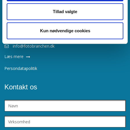
CVR nr.
63408816
Tillad valgte
Find os her
Børsgade 4, 1215, København K
Kun nødvendige cookies
3374 6502
info@fotobranchen.dk
Læs mere
Persondatapolitik
Kontakt os
Navn
Virksomhed