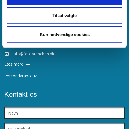
CVR nr.
63408816
Tillad valgte
Find os her
Kun nødvendige cookies
Børsgade 4, 1215, København K
3374 6502
info@fotobranchen.dk
Læs mere
Persondatapolitik
Kontakt os
Navn
Virksomhed