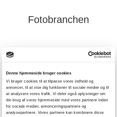
Fotobranchen
Denne hjemmeside bruger cookies
Vi bruger cookies til at tilpasse vores indhold og
annoncer, til at vise dig funktioner til sociale medier og til
at analysere vores trafik. Vi deler også oplysninger om
Arrangementer
din brug af vores hjemmeside med vores partnere inden
for sociale medier, annonceringspartnere og
Som medlem af Fotobranchen har du udover
analysepartnere. Vores partnere kan kombinere disse
arrangementer i Fotobranchen også adgang til